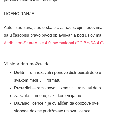
LICENCIRANJE
Autori zadržavaju autorska prava nad svojim radovima i
daju časopisu pravo prvog objavljivanja pod uslovima
Attribution-ShareAlike 4.0 International
(CC BY-SA 4.0)
.
Vi slobodno možete da:
Deliti
— umnožavati i ponovo distribuirati delo u
svakom mediju ili formatu
Preraditi
— remiksovati, izmeniti, i razvijati delo
za svaku namenu, čak i komercijalnu.
Davalac licence nije ovlašćen da opozove ove
slobode dok se pridržavate uslova licence.