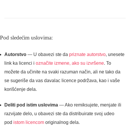
Pod sledećim uslovima:
Autorstvo
— U obavezi ste da
priznate autorstvo
, unesete
link ka licenci i
označite izmene, ako su izvršene
. To
možete da učinite na svaki razuman način, ali ne tako da
se sugeriše da vas davalac licence podržava, kao i vaše
korišćenje dela.
Deliti pod istim uslovima
— Ako remiksujete, menjate ili
razvijate delo, u obavezi ste da distribuirate svoj udeo
pod
istom licencom
originalnog dela.