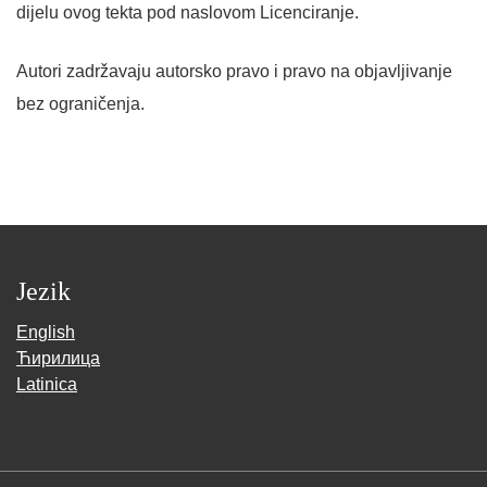
dijelu ovog tekta pod naslovom Licenciranje.
Autori zadržavaju autorsko pravo i pravo na objavljivanje
bez ograničenja.
Jezik
English
Ћирилица
Latinica