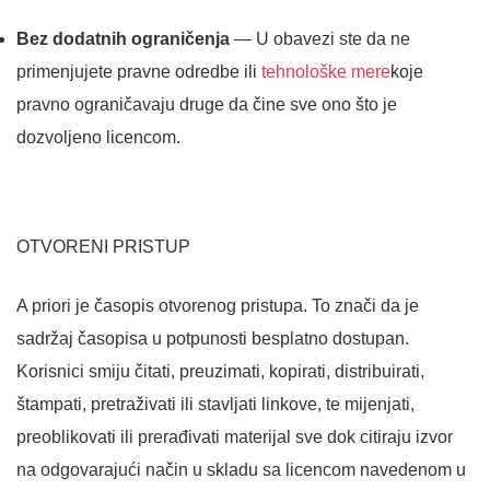
Bez dodatnih ograničenja
— U obavezi ste da ne
primenjujete pravne odredbe ili
tehnološke mere
koje
pravno ograničavaju druge da čine sve ono što je
dozvoljeno licencom.
OTVORENI PRISTUP
A priori je časopis otvorenog pristupa. To znači da je
sadržaj časopisa u potpunosti besplatno dostupan.
Korisnici smiju čitati, preuzimati, kopirati, distribuirati,
štampati, pretraživati ili stavljati linkove, te mijenjati,
preoblikovati ili prerađivati materijal sve dok citiraju izvor
na odgovarajući način u skladu sa licencom navedenom u