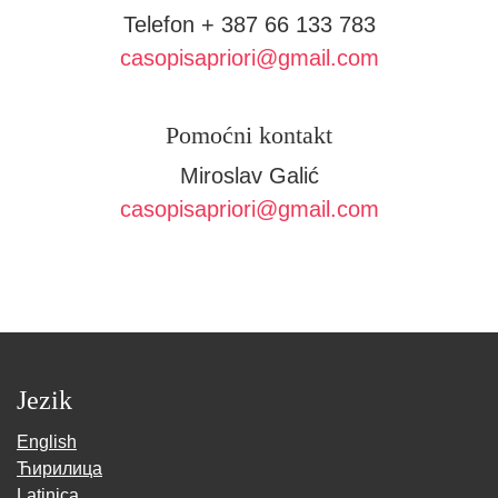
Telefon
+ 387 66 133 783
casopisapriori@gmail.com
Pomoćni kontakt
Miroslav Galić
casopisapriori@gmail.com
Jezik
English
Ћирилица
Latinica