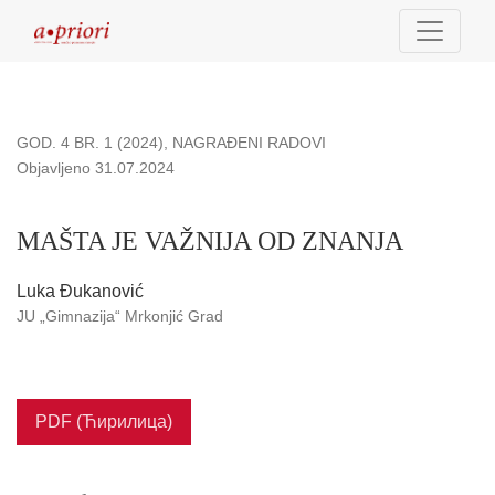
MAŠTA JE VAŽNIJA OD ZNANJA
GOD. 4 BR. 1 (2024)
,
NAGRAĐENI RADOVI
Objavljeno 31.07.2024
MAŠTA JE VAŽNIJA OD ZNANJA
Luka Đukanović
JU „Gimnazija“ Mrkonjić Grad
PDF (Ћирилица)