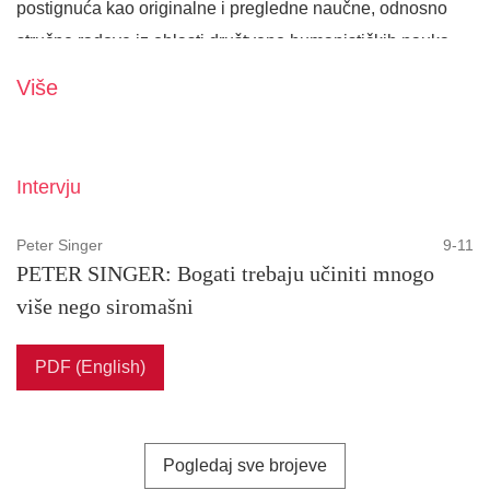
postignuća kao originalne i pregledne naučne, odnosno
stručne radove iz oblasti društveno humanističkih nauka,
kao i radove iz oblasti književnosti. Pored kategorizovanih
Više
članaka u časopisu su zastupljeni i:
• intervjui,
Intervju
• prevodi,
• eseji,
Peter Singer
9-11
• prikazi,
PETER SINGER: Bogati trebaju učiniti mnogo
• poezija,
više nego siromašni
• proza,
• učenici,
PDF (English)
• komentari,
• izvještaji.
Pogledaj sve brojeve
A priori omogućava autorima publikovanje njihovih