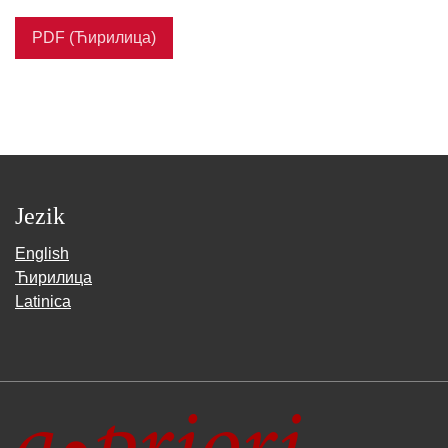
PDF (Ћирилица)
Jezik
English
Ћирилица
Latinica