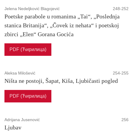
Jelena Nedeljković Blagojević
248-252
Poetske parabole u romanima „Tai“, „Poslednja
stanica Britanija“, „Čovek iz nehata“ i poetskoj
zbirci „Elen“ Gorana Gocića
PDF (Ћирилица)
Aleksa Milošević
254-255
Ništa ne postoji, Šapat, Kiša, Ljubičasti pogled
PDF (Ћирилица)
Adrijana Jusenović
256
Ljubav