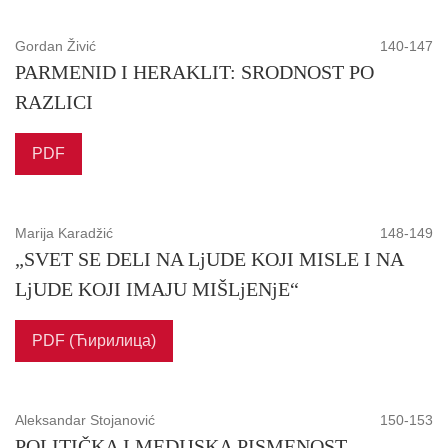
Gordan Živić
140-147
PARMENID I HERAKLIT: SRODNOST PO
RAZLICI
PDF
Marija Karadžić
148-149
„SVET SE DELI NA LjUDE KOJI MISLE I NA
LjUDE KOJI IMAJU MIŠLjENjE“
PDF (Ћирилица)
Aleksandar Stojanović
150-153
POLITIČKA I MEDIJSKA PISMENOST