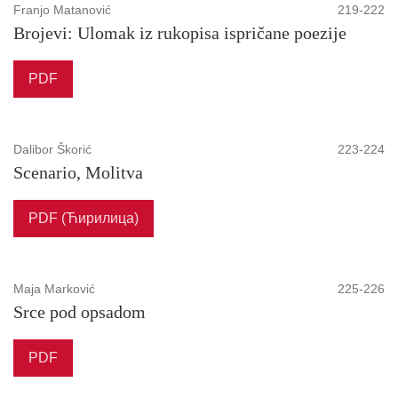
Franjo Matanović
219-222
Brojevi: Ulomak iz rukopisa ispričane poezije
PDF
Dalibor Škorić
223-224
Scenario, Molitva
PDF (Ћирилица)
Maja Marković
225-226
Srce pod opsadom
PDF