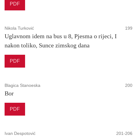
PDF
Nikola Turković
199
Uglavnom idem na bus u 8, Pjesma o rijeci, I
nakon toliko, Sunce zimskog dana
PDF
Blagica Stanoeska
200
Bor
PDF
Ivan Despotović
201-206