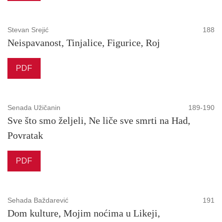
Stevan Srejić
188
Neispavanost, Tinjalice, Figurice, Roj
PDF
Senada Užičanin
189-190
Sve što smo željeli, Ne liče sve smrti na Had,
Povratak
PDF
Sehada Baždarević
191
Dom kulture, Mojim noćima u Likeji,