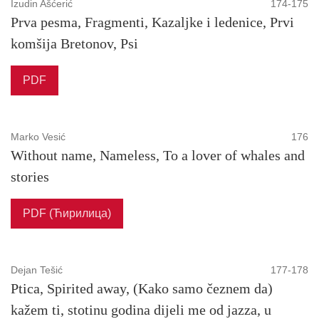
Izudin Ašćerić
174-175
Prva pesma, Fragmenti, Kazaljke i ledenice, Prvi
komšija Bretonov, Psi
PDF
Marko Vesić
176
Without name, Nameless, To a lover of whales and
stories
PDF (Ћирилица)
Dejan Tešić
177-178
Ptica, Spirited away, (Kako samo čeznem da)
kažem ti, stotinu godina dijeli me od jazza, u