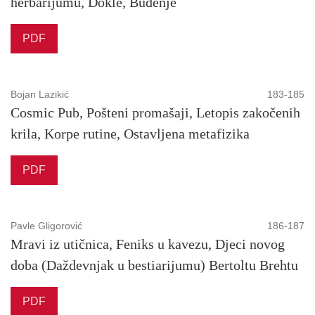
herbarijumu, Dokle, Buđenje
PDF
Bojan Lazikić
183-185
Cosmic Pub, Pošteni promašaji, Letopis zakočenih
krila, Korpe rutine, Ostavljena metafizika
PDF
Pavle Gligorović
186-187
Mravi iz utičnica, Feniks u kavezu, Djeci novog
doba (Daždevnjak u bestiarijumu) Bertoltu Brehtu
PDF