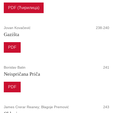
PDF (Ћирилица)
Jovan Kovačević
238-240
Gazišta
PDF
Borislav Batin
241
Neispričana Priča
PDF
James Crerar Reaney; Blagoje Premović
243