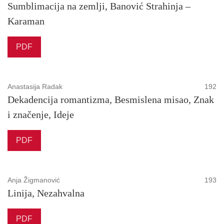
Sumblimacija na zemlji, Banović Strahinja –
Karaman
PDF
Anastasija Radak
192
Dekadencija romantizma, Besmislena misao, Znak
i značenje, Ideje
PDF
Anja Žigmanović
193
Linija, Nezahvalna
PDF