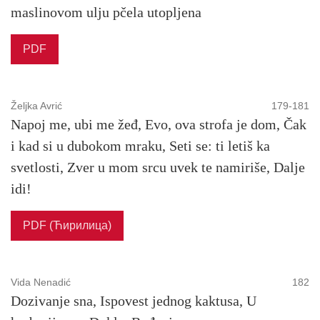
maslinovom ulju pčela utopljena
PDF
Željka Avrić
179-181
Napoj me, ubi me žeđ, Evo, ova strofa je dom, Čak
i kad si u dubokom mraku, Seti se: ti letiš ka
svetlosti, Zver u mom srcu uvek te namiriše, Dalje
idi!
PDF (Ћирилица)
Vida Nenadić
182
Dozivanje sna, Ispovest jednog kaktusa, U